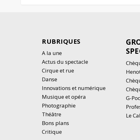
GRO
RUBRIQUES
SPE
A la une
Actus du spectacle
Chèqu
Cirque et rue
Heno
Danse
Chèq
Innovations et numérique
Chèqu
Musique et opéra
G-Po
Photographie
Profe
Thé
â
tre
Le Ca
Bons plans
Critique