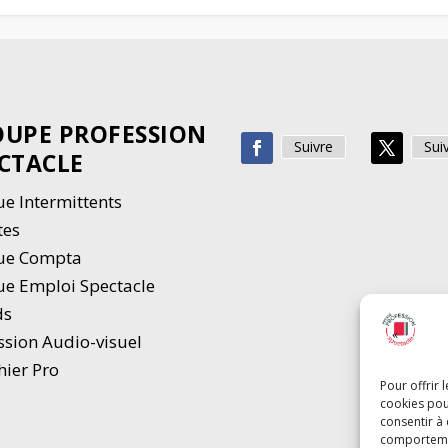
UPE PROFESSION
Suivre
Sui
CTACLE
e Intermittents
tes
ue Compta
e Emploi Spectacle
ds
ssion Audio-visuel
hier Pro
Pour offrir 
cookies pou
consentir à
comportement