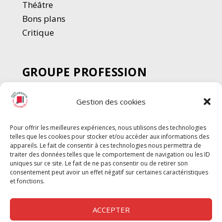
Thé
â
tre
Bons plans
Critique
GROUPE PROFESSION
SPECTACLE
Gestion des cookies
Chèque Intermittents
Henotes
Pour offrir les meilleures expériences, nous utilisons des technologies
Chèque Compta
telles que les cookies pour stocker et/ou accéder aux informations des
Chèque Emploi Spectacle
appareils. Le fait de consentir à ces technologies nous permettra de
traiter des données telles que le comportement de navigation ou les ID
G-Pods
uniques sur ce site. Le fait de ne pas consentir ou de retirer son
consentement peut avoir un effet négatif sur certaines caractéristiques
Profession Audio-visuel
Suivre
Suivre
et fonctions.
Le Cahier Pro
ACCEPTER