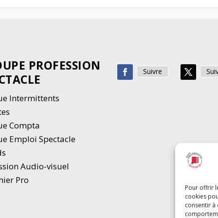
UPE PROFESSION
Suivre
Sui
CTACLE
e Intermittents
tes
ue Compta
e Emploi Spectacle
ds
ssion Audio-visuel
hier Pro
Pour offrir 
cookies pou
consentir à
comportement