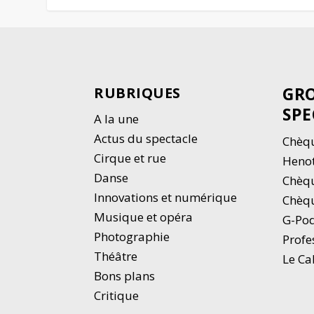
GRO
RUBRIQUES
SPE
A la une
Actus du spectacle
Chèqu
Cirque et rue
Heno
Danse
Chèq
Innovations et numérique
Chèqu
Musique et opéra
G-Po
Photographie
Profe
Thé
â
tre
Le Ca
Bons plans
Critique