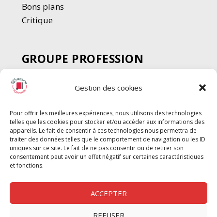
Bons plans
Critique
GROUPE PROFESSION
SPECTACLE
Gestion des cookies
Chèque Intermittents
Henotes
Pour offrir les meilleures expériences, nous utilisons des technologies
Chèque Compta
telles que les cookies pour stocker et/ou accéder aux informations des
Chèque Emploi Spectacle
appareils. Le fait de consentir à ces technologies nous permettra de
traiter des données telles que le comportement de navigation ou les ID
G-Pods
uniques sur ce site. Le fait de ne pas consentir ou de retirer son
consentement peut avoir un effet négatif sur certaines caractéristiques
Profession Audio-visuel
Suivre
Suivre
et fonctions.
Le Cahier Pro
ACCEPTER
REFUSER