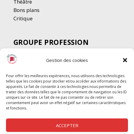
Thé
â
tre
Bons plans
Critique
GROUPE PROFESSION
SPECTACLE
Gestion des cookies
Chèque Intermittents
Henotes
Pour offrir les meilleures expériences, nous utilisons des technologies
Chèque Compta
telles que les cookies pour stocker et/ou accéder aux informations des
Chèque Emploi Spectacle
appareils. Le fait de consentir à ces technologies nous permettra de
traiter des données telles que le comportement de navigation ou les ID
G-Pods
uniques sur ce site. Le fait de ne pas consentir ou de retirer son
consentement peut avoir un effet négatif sur certaines caractéristiques
Profession Audio-visuel
Suivre
Suivre
et fonctions.
Le Cahier Pro
ACCEPTER