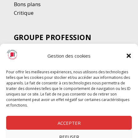
Bons plans
Critique
GROUPE PROFESSION
SPECTACLE
Gestion des cookies
Chèque Intermittents
Henotes
Pour offrir les meilleures expériences, nous utilisons des technologies
Chèque Compta
telles que les cookies pour stocker et/ou accéder aux informations des
Chèque Emploi Spectacle
appareils. Le fait de consentir à ces technologies nous permettra de
traiter des données telles que le comportement de navigation ou les ID
G-Pods
uniques sur ce site. Le fait de ne pas consentir ou de retirer son
consentement peut avoir un effet négatif sur certaines caractéristiques
Profession Audio-visuel
Suivre
Suivre
et fonctions.
Le Cahier Pro
ACCEPTER
REFUSER