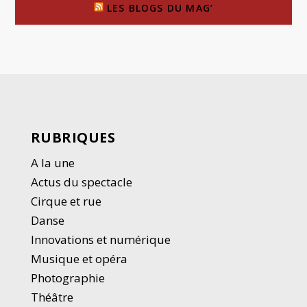
LES BLOGS DU MAG’
RUBRIQUES
A la une
Actus du spectacle
Cirque et rue
Danse
Innovations et numérique
Musique et opéra
Photographie
Thé
â
tre