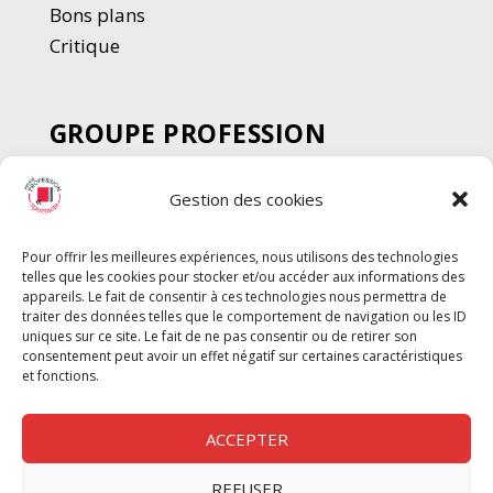
Bons plans
Critique
GROUPE PROFESSION
SPECTACLE
Gestion des cookies
Chèque Intermittents
Henotes
Pour offrir les meilleures expériences, nous utilisons des technologies
Chèque Compta
telles que les cookies pour stocker et/ou accéder aux informations des
Chèque Emploi Spectacle
appareils. Le fait de consentir à ces technologies nous permettra de
traiter des données telles que le comportement de navigation ou les ID
G-Pods
uniques sur ce site. Le fait de ne pas consentir ou de retirer son
consentement peut avoir un effet négatif sur certaines caractéristiques
Profession Audio-visuel
Suivre
Suivre
et fonctions.
Le Cahier Pro
ACCEPTER
REFUSER