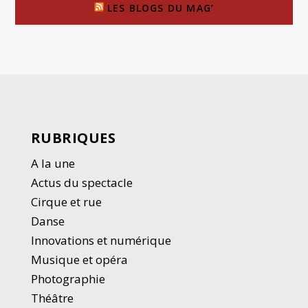
LES BLOGS DU MAG’
RUBRIQUES
A la une
Actus du spectacle
Cirque et rue
Danse
Innovations et numérique
Musique et opéra
Photographie
Thé
â
tre