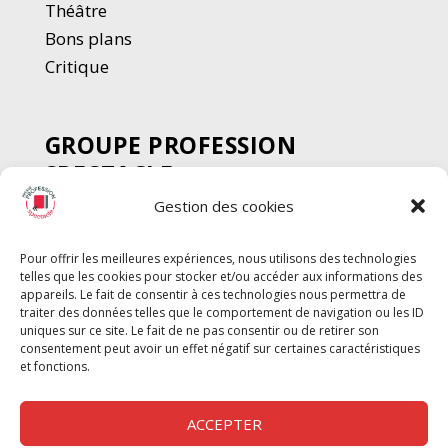
Thé
â
tre
Bons plans
Critique
GROUPE PROFESSION
SPECTACLE
Gestion des cookies
Chèque Intermittents
Henotes
Pour offrir les meilleures expériences, nous utilisons des technologies
Chèque Compta
telles que les cookies pour stocker et/ou accéder aux informations des
Chèque Emploi Spectacle
appareils. Le fait de consentir à ces technologies nous permettra de
traiter des données telles que le comportement de navigation ou les ID
G-Pods
uniques sur ce site. Le fait de ne pas consentir ou de retirer son
consentement peut avoir un effet négatif sur certaines caractéristiques
Profession Audio-visuel
Suivre
Suivre
et fonctions.
Le Cahier Pro
ACCEPTER