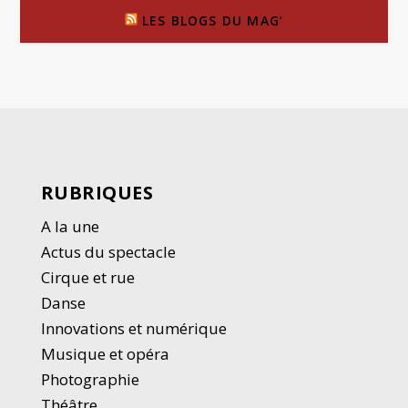
LES BLOGS DU MAG’
RUBRIQUES
A la une
Actus du spectacle
Cirque et rue
Danse
Innovations et numérique
Musique et opéra
Photographie
Thé
â
tre