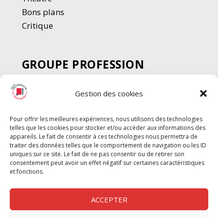
Bons plans
Critique
GROUPE PROFESSION
SPECTACLE
Gestion des cookies
Chèque Intermittents
Henotes
Pour offrir les meilleures expériences, nous utilisons des technologies
Chèque Compta
telles que les cookies pour stocker et/ou accéder aux informations des
Chèque Emploi Spectacle
appareils. Le fait de consentir à ces technologies nous permettra de
traiter des données telles que le comportement de navigation ou les ID
G-Pods
uniques sur ce site. Le fait de ne pas consentir ou de retirer son
consentement peut avoir un effet négatif sur certaines caractéristiques
Profession Audio-visuel
Suivre
Suivre
et fonctions.
Le Cahier Pro
ACCEPTER