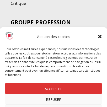
Critique
GROUPE PROFESSION
SPECTACLE
Gestion des cookies
Chèque Intermittents
Henotes
Pour offrir les meilleures expériences, nous utilisons des technologies
Chèque Compta
telles que les cookies pour stocker et/ou accéder aux informations des
Chèque Emploi Spectacle
appareils. Le fait de consentir à ces technologies nous permettra de
traiter des données telles que le comportement de navigation ou les ID
G-Pods
uniques sur ce site. Le fait de ne pas consentir ou de retirer son
consentement peut avoir un effet négatif sur certaines caractéristiques
Profession Audio-visuel
Suivre
Suivre
et fonctions.
Le Cahier Pro
ACCEPTER
REFUSER