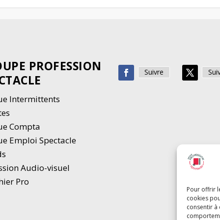
UPE PROFESSION
Suivre
Sui
CTACLE
e Intermittents
tes
ue Compta
e Emploi Spectacle
ds
ssion Audio-visuel
hier Pro
Pour offrir 
cookies pou
consentir à
comportement