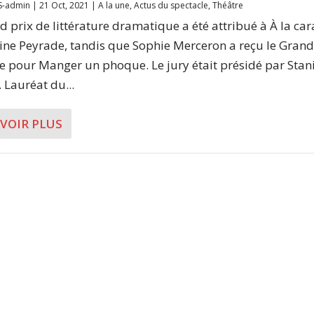
S-admin
|
21 Oct, 2021
|
A la une
,
Actus du spectacle
,
Théâtre
d prix de littérature dramatique a été attribué à À la ca
ine Peyrade, tandis que Sophie Merceron a reçu le Grand
e pour Manger un phoque. Le jury était présidé par Stan
 Lauréat du...
AVOIR PLUS