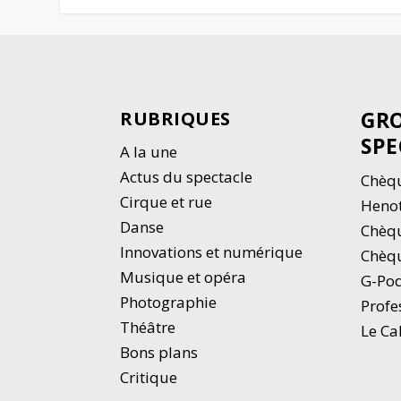
GRO
RUBRIQUES
SPE
A la une
Actus du spectacle
Chèqu
Cirque et rue
Heno
Danse
Chèq
Innovations et numérique
Chèqu
Musique et opéra
G-Po
Photographie
Profe
Thé
â
tre
Le Ca
Bons plans
Critique