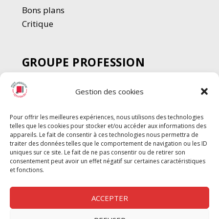
Bons plans
Critique
GROUPE PROFESSION
SPECTACLE
Gestion des cookies
Chèque Intermittents
Henotes
Pour offrir les meilleures expériences, nous utilisons des technologies
Chèque Compta
telles que les cookies pour stocker et/ou accéder aux informations des
appareils. Le fait de consentir à ces technologies nous permettra de
Chèque Emploi Spectacle
traiter des données telles que le comportement de navigation ou les ID
G-Pods
uniques sur ce site. Le fait de ne pas consentir ou de retirer son
consentement peut avoir un effet négatif sur certaines caractéristiques
Profession Audio-visuel
Suivre
Suivre
et fonctions.
Le Cahier Pro
ACCEPTER