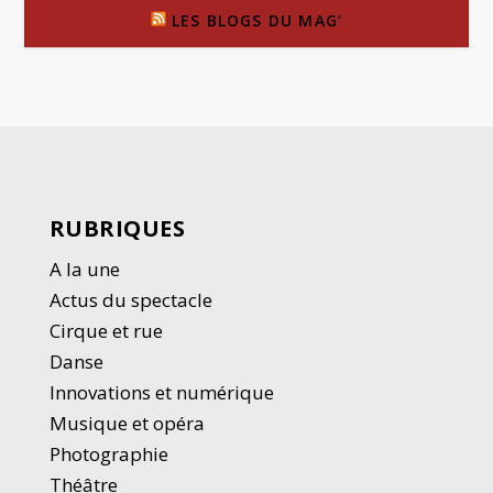
LES BLOGS DU MAG’
RUBRIQUES
A la une
Actus du spectacle
Cirque et rue
Danse
Innovations et numérique
Musique et opéra
Photographie
Thé
â
tre