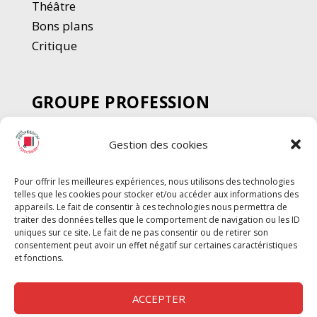
Thé
â
tre
Bons plans
Critique
GROUPE PROFESSION
SPECTACLE
Gestion des cookies
Chèque Intermittents
Henotes
Pour offrir les meilleures expériences, nous utilisons des technologies
Chèque Compta
telles que les cookies pour stocker et/ou accéder aux informations des
Chèque Emploi Spectacle
appareils. Le fait de consentir à ces technologies nous permettra de
traiter des données telles que le comportement de navigation ou les ID
G-Pods
uniques sur ce site. Le fait de ne pas consentir ou de retirer son
consentement peut avoir un effet négatif sur certaines caractéristiques
Profession Audio-visuel
Suivre
Suivre
et fonctions.
Le Cahier Pro
ACCEPTER