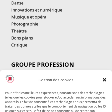
Danse
Innovations et numérique
Musique et opéra
Photographie
Thé
â
tre
Bons plans
Critique
GROUPE PROFESSION
SPECTACLE
Gestion des cookies
Chèque Intermittents
Henotes
Pour offrir les meilleures expériences, nous utilisons des technologies
Chèque Compta
telles que les cookies pour stocker et/ou accéder aux informations des
Chèque Emploi Spectacle
appareils. Le fait de consentir à ces technologies nous permettra de
traiter des données telles que le comportement de navigation ou les ID
G-Pods
uniques sur ce site. Le fait de ne pas consentir ou de retirer son