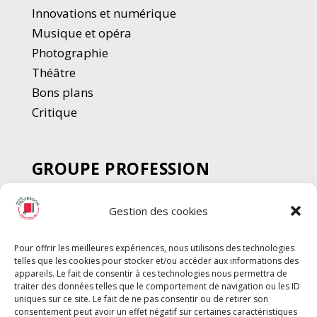
Innovations et numérique
Musique et opéra
Photographie
Thé
â
tre
Bons plans
Critique
GROUPE PROFESSION
SPECTACLE
Gestion des cookies
Chèque Intermittents
Henotes
Pour offrir les meilleures expériences, nous utilisons des technologies
Chèque Compta
telles que les cookies pour stocker et/ou accéder aux informations des
Chèque Emploi Spectacle
appareils. Le fait de consentir à ces technologies nous permettra de
traiter des données telles que le comportement de navigation ou les ID
G-Pods
uniques sur ce site. Le fait de ne pas consentir ou de retirer son
consentement peut avoir un effet négatif sur certaines caractéristiques
Profession Audio-visuel