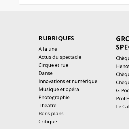
GRO
RUBRIQUES
SPE
A la une
Actus du spectacle
Chèqu
Cirque et rue
Heno
Danse
Chèq
Innovations et numérique
Chèqu
Musique et opéra
G-Po
Photographie
Profe
Thé
â
tre
Le Ca
Bons plans
Critique