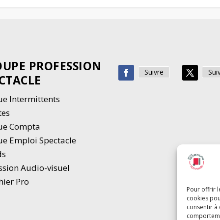
UPE PROFESSION
Suivre
Sui
CTACLE
e Intermittents
tes
ue Compta
e Emploi Spectacle
ds
ssion Audio-visuel
hier Pro
Pour offrir 
cookies pou
consentir à
comportement