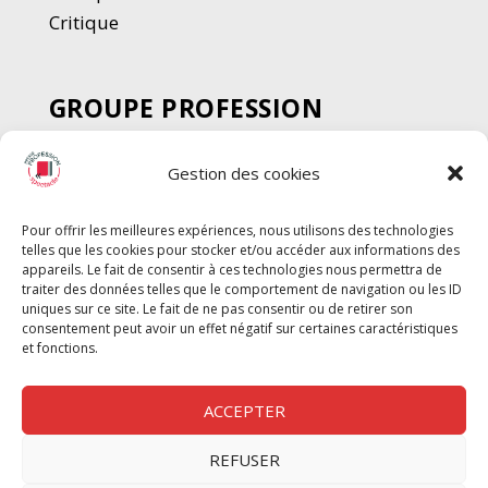
Critique
GROUPE PROFESSION
SPECTACLE
Gestion des cookies
Chèque Intermittents
Henotes
Pour offrir les meilleures expériences, nous utilisons des technologies
Chèque Compta
telles que les cookies pour stocker et/ou accéder aux informations des
appareils. Le fait de consentir à ces technologies nous permettra de
Chèque Emploi Spectacle
traiter des données telles que le comportement de navigation ou les ID
G-Pods
uniques sur ce site. Le fait de ne pas consentir ou de retirer son
consentement peut avoir un effet négatif sur certaines caractéristiques
Profession Audio-visuel
Suivre
Suivre
et fonctions.
Le Cahier Pro
ACCEPTER
REFUSER