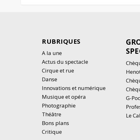
GRO
RUBRIQUES
SPE
A la une
Actus du spectacle
Chèqu
Cirque et rue
Heno
Danse
Chèq
Innovations et numérique
Chèqu
Musique et opéra
G-Po
Photographie
Profe
Thé
â
tre
Le Ca
Bons plans
Critique