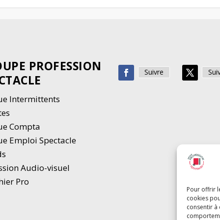
UPE PROFESSION
Suivre
Sui
CTACLE
e Intermittents
tes
ue Compta
e Emploi Spectacle
ds
ssion Audio-visuel
hier Pro
Pour offrir 
cookies pou
consentir à
comportement