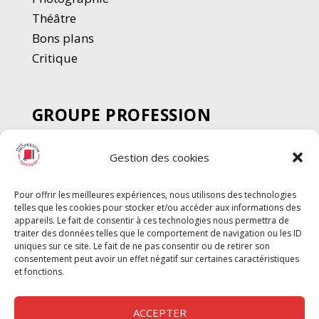
Thé
â
tre
Bons plans
Critique
GROUPE PROFESSION
SPECTACLE
Gestion des cookies
Chèque Intermittents
Henotes
Pour offrir les meilleures expériences, nous utilisons des technologies
Chèque Compta
telles que les cookies pour stocker et/ou accéder aux informations des
Chèque Emploi Spectacle
appareils. Le fait de consentir à ces technologies nous permettra de
traiter des données telles que le comportement de navigation ou les ID
G-Pods
uniques sur ce site. Le fait de ne pas consentir ou de retirer son
consentement peut avoir un effet négatif sur certaines caractéristiques
Profession Audio-visuel
Suivre
Suivre
et fonctions.
Le Cahier Pro
ACCEPTER