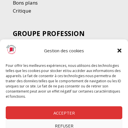
Bons plans
Critique
GROUPE PROFESSION
SPECTACLE
Gestion des cookies
Chèque Intermittents
Henotes
Pour offrir les meilleures expériences, nous utilisons des technologies
Chèque Compta
telles que les cookies pour stocker et/ou accéder aux informations des
Chèque Emploi Spectacle
appareils. Le fait de consentir à ces technologies nous permettra de
traiter des données telles que le comportement de navigation ou les ID
G-Pods
uniques sur ce site. Le fait de ne pas consentir ou de retirer son
consentement peut avoir un effet négatif sur certaines caractéristiques
Profession Audio-visuel
Suivre
Suivre
et fonctions.
Le Cahier Pro
ACCEPTER
REFUSER