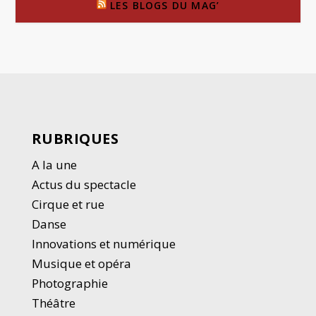
LES BLOGS DU MAG’
RUBRIQUES
A la une
Actus du spectacle
Cirque et rue
Danse
Innovations et numérique
Musique et opéra
Photographie
Thé
â
tre