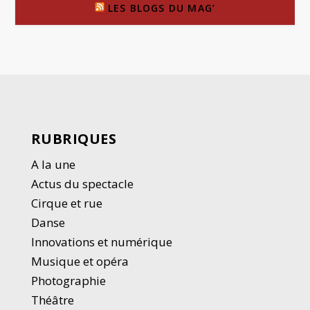
LES BLOGS DU MAG’
RUBRIQUES
A la une
Actus du spectacle
Cirque et rue
Danse
Innovations et numérique
Musique et opéra
Photographie
Thé
â
tre