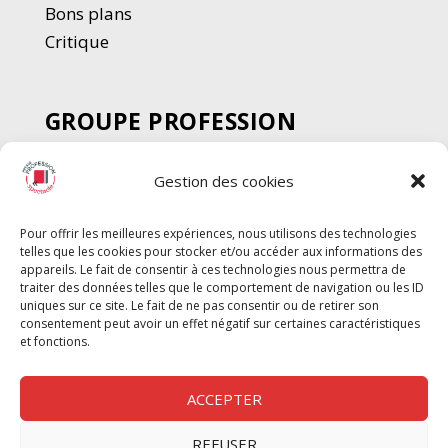
Bons plans
Critique
GROUPE PROFESSION
SPECTACLE
Gestion des cookies
Chèque Intermittents
Henotes
Pour offrir les meilleures expériences, nous utilisons des technologies
Chèque Compta
telles que les cookies pour stocker et/ou accéder aux informations des
Chèque Emploi Spectacle
appareils. Le fait de consentir à ces technologies nous permettra de
traiter des données telles que le comportement de navigation ou les ID
G-Pods
uniques sur ce site. Le fait de ne pas consentir ou de retirer son
consentement peut avoir un effet négatif sur certaines caractéristiques
Profession Audio-visuel
Suivre
Suivre
et fonctions.
Le Cahier Pro
ACCEPTER
REFUSER