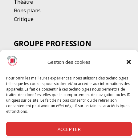
Thé
â
tre
Bons plans
Critique
GROUPE PROFESSION
SPECTACLE
Gestion des cookies
Chèque Intermittents
Henotes
Pour offrir les meilleures expériences, nous utilisons des technologies
Chèque Compta
telles que les cookies pour stocker et/ou accéder aux informations des
Chèque Emploi Spectacle
appareils. Le fait de consentir à ces technologies nous permettra de
traiter des données telles que le comportement de navigation ou les ID
G-Pods
uniques sur ce site. Le fait de ne pas consentir ou de retirer son
consentement peut avoir un effet négatif sur certaines caractéristiques
Profession Audio-visuel
Suivre
Suivre
et fonctions.
Le Cahier Pro
ACCEPTER