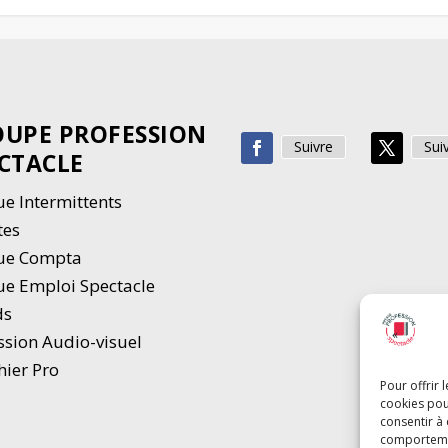
UPE PROFESSION
Suivre
Sui
CTACLE
e Intermittents
tes
ue Compta
e Emploi Spectacle
ds
ssion Audio-visuel
hier Pro
Pour offrir 
cookies pou
consentir à
comportement