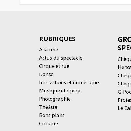
GRO
RUBRIQUES
SPE
A la une
Actus du spectacle
Chèqu
Cirque et rue
Heno
Danse
Chèq
Innovations et numérique
Chèqu
Musique et opéra
G-Po
Photographie
Profe
Thé
â
tre
Le Ca
Bons plans
Critique