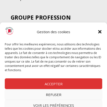
GROUPE PROFESSION
SPECTACLE
Gestion des cookies
Chèque Intermittents
Henotes
Pour offrir les meilleures expériences, nous utilisons des technologies
Chèque Compta
telles que les cookies pour stocker et/ou accéder aux informations des
Chèque Emploi Spectacle
appareils. Le fait de consentir à ces technologies nous permettra de
traiter des données telles que le comportement de navigation ou les ID
G-Pods
uniques sur ce site. Le fait de ne pas consentir ou de retirer son
consentement peut avoir un effet négatif sur certaines caractéristiques
Profession Audio-visuel
Suivre
Suivre
et fonctions.
Le Cahier Pro
ACCEPTER
REFUSER
Nous contacter
VOIR LES PRÉFÉRENCES