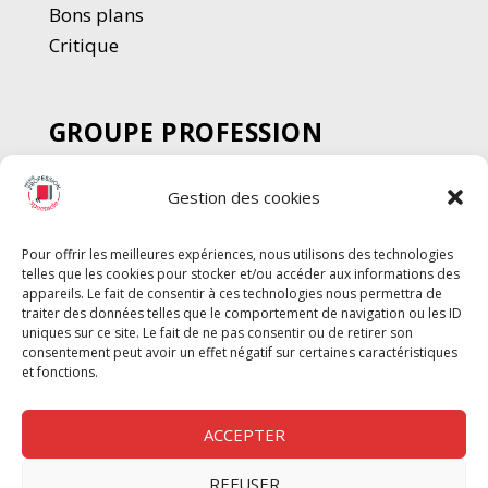
Bons plans
Critique
GROUPE PROFESSION
SPECTACLE
Gestion des cookies
Chèque Intermittents
Henotes
Pour offrir les meilleures expériences, nous utilisons des technologies
Chèque Compta
telles que les cookies pour stocker et/ou accéder aux informations des
Chèque Emploi Spectacle
appareils. Le fait de consentir à ces technologies nous permettra de
traiter des données telles que le comportement de navigation ou les ID
G-Pods
uniques sur ce site. Le fait de ne pas consentir ou de retirer son
consentement peut avoir un effet négatif sur certaines caractéristiques
Profession Audio-visuel
Suivre
Suivre
et fonctions.
Le Cahier Pro
ACCEPTER
REFUSER