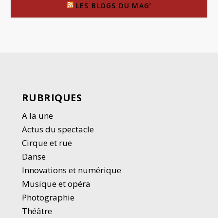
LES BLOGS DU MAG’
RUBRIQUES
A la une
Actus du spectacle
Cirque et rue
Danse
Innovations et numérique
Musique et opéra
Photographie
Thé
â
tre