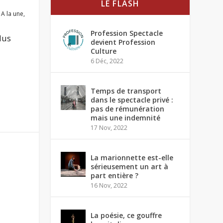
LE FLASH
|
A la une
,
Profession Spectacle
lus
devient Profession
Culture
6 Déc, 2022
Temps de transport
dans le spectacle privé :
pas de rémunération
mais une indemnité
17 Nov, 2022
La marionnette est-elle
sérieusement un art à
part entière ?
16 Nov, 2022
La poésie, ce gouffre