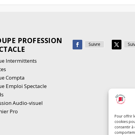
UPE PROFESSION
Suivre
Sui
CTACLE
e Intermittents
tes
ue Compta
e Emploi Spectacle
ds
ssion Audio-visuel
hier Pro
Pour offrir 
cookies pou
consentir à
comportement