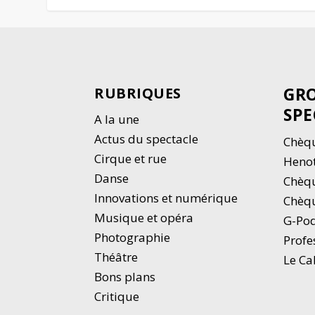
GRO
RUBRIQUES
SPE
A la une
Actus du spectacle
Chèqu
Cirque et rue
Heno
Danse
Chèq
Innovations et numérique
Chèqu
Musique et opéra
G-Po
Photographie
Profe
Thé
â
tre
Le Ca
Bons plans
Critique