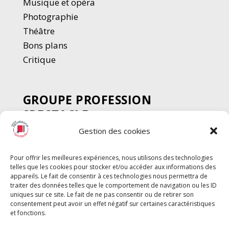
Musique et opéra
Photographie
Thé
â
tre
Bons plans
Critique
GROUPE PROFESSION
SPECTACLE
Gestion des cookies
Chèque Intermittents
Henotes
Pour offrir les meilleures expériences, nous utilisons des technologies
Chèque Compta
telles que les cookies pour stocker et/ou accéder aux informations des
Chèque Emploi Spectacle
appareils. Le fait de consentir à ces technologies nous permettra de
traiter des données telles que le comportement de navigation ou les ID
G-Pods
uniques sur ce site. Le fait de ne pas consentir ou de retirer son
consentement peut avoir un effet négatif sur certaines caractéristiques
Profession Audio-visuel
Suivre
Suivre
et fonctions.
Le Cahier Pro