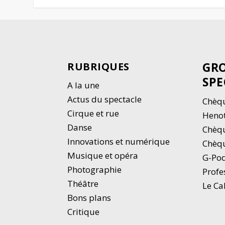
GRO
RUBRIQUES
SPE
A la une
Actus du spectacle
Chèqu
Cirque et rue
Heno
Danse
Chèq
Innovations et numérique
Chèqu
Musique et opéra
G-Po
Photographie
Profe
Thé
â
tre
Le Ca
Bons plans
Critique