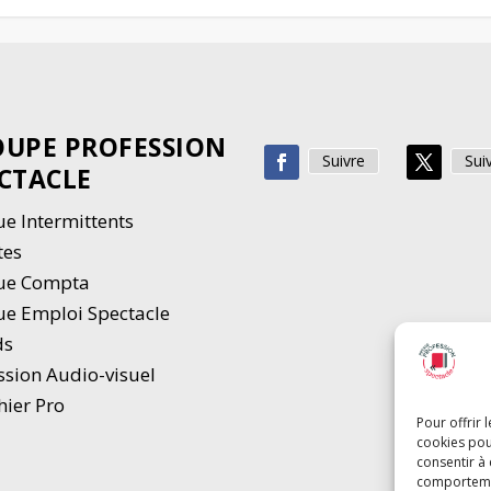
UPE PROFESSION
Suivre
Sui
CTACLE
e Intermittents
tes
ue Compta
e Emploi Spectacle
ds
ssion Audio-visuel
hier Pro
Pour offrir 
cookies pou
consentir à
comportement