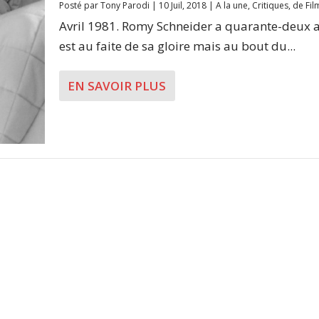
Posté par
Tony Parodi
|
10 Juil, 2018
|
A la une
,
Critiques
,
de Fil
Avril 1981. Romy Schneider a quarante-deux a
est au faite de sa gloire mais au bout du...
EN SAVOIR PLUS