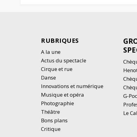
GRO
RUBRIQUES
SPE
A la une
Actus du spectacle
Chèqu
Cirque et rue
Heno
Danse
Chèq
Innovations et numérique
Chèqu
Musique et opéra
G-Po
Photographie
Profe
Thé
â
tre
Le Ca
Bons plans
Critique