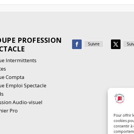
UPE PROFESSION
Suivre
Sui
CTACLE
e Intermittents
tes
ue Compta
e Emploi Spectacle
ds
ssion Audio-visuel
hier Pro
Pour offrir 
cookies pou
consentir à
comportement