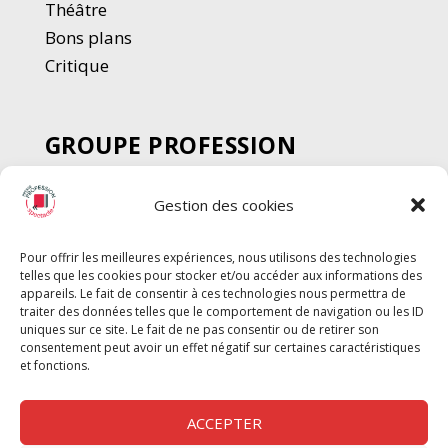
Thé
â
tre
Bons plans
Critique
GROUPE PROFESSION
SPECTACLE
Gestion des cookies
Chèque Intermittents
Henotes
Pour offrir les meilleures expériences, nous utilisons des technologies
Chèque Compta
telles que les cookies pour stocker et/ou accéder aux informations des
Chèque Emploi Spectacle
appareils. Le fait de consentir à ces technologies nous permettra de
traiter des données telles que le comportement de navigation ou les ID
G-Pods
uniques sur ce site. Le fait de ne pas consentir ou de retirer son
consentement peut avoir un effet négatif sur certaines caractéristiques
Profession Audio-visuel
Suivre
Suivre
et fonctions.
Le Cahier Pro
ACCEPTER