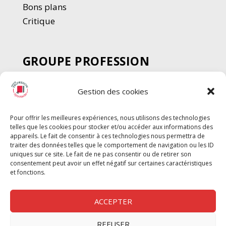
Bons plans
Critique
GROUPE PROFESSION
SPECTACLE
Gestion des cookies
Chèque Intermittents
Henotes
Pour offrir les meilleures expériences, nous utilisons des technologies
Chèque Compta
telles que les cookies pour stocker et/ou accéder aux informations des
Chèque Emploi Spectacle
appareils. Le fait de consentir à ces technologies nous permettra de
traiter des données telles que le comportement de navigation ou les ID
G-Pods
uniques sur ce site. Le fait de ne pas consentir ou de retirer son
consentement peut avoir un effet négatif sur certaines caractéristiques
Profession Audio-visuel
Suivre
Suivre
et fonctions.
Le Cahier Pro
ACCEPTER
REFUSER