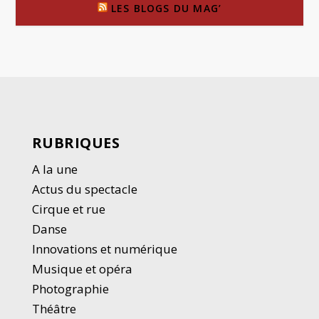
LES BLOGS DU MAG’
RUBRIQUES
A la une
Actus du spectacle
Cirque et rue
Danse
Innovations et numérique
Musique et opéra
Photographie
Thé
â
tre