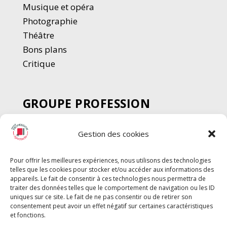
Musique et opéra
Photographie
Thé
â
tre
Bons plans
Critique
GROUPE PROFESSION
SPECTACLE
Gestion des cookies
Chèque Intermittents
Henotes
Pour offrir les meilleures expériences, nous utilisons des technologies
Chèque Compta
telles que les cookies pour stocker et/ou accéder aux informations des
Chèque Emploi Spectacle
appareils. Le fait de consentir à ces technologies nous permettra de
traiter des données telles que le comportement de navigation ou les ID
G-Pods
uniques sur ce site. Le fait de ne pas consentir ou de retirer son
consentement peut avoir un effet négatif sur certaines caractéristiques
Profession Audio-visuel
Suivre
Suivre
et fonctions.
Le Cahier Pro