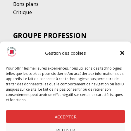
Bons plans
Critique
GROUPE PROFESSION
SPECTACLE
Gestion des cookies
Chèque Intermittents
Henotes
Pour offrir les meilleures expériences, nous utilisons des technologies
Chèque Compta
telles que les cookies pour stocker et/ou accéder aux informations des
Chèque Emploi Spectacle
appareils. Le fait de consentir à ces technologies nous permettra de
traiter des données telles que le comportement de navigation ou les ID
G-Pods
uniques sur ce site. Le fait de ne pas consentir ou de retirer son
consentement peut avoir un effet négatif sur certaines caractéristiques
Profession Audio-visuel
Suivre
Suivre
et fonctions.
Le Cahier Pro
ACCEPTER
REFUSER