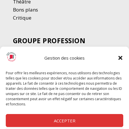
Thé
â
tre
Bons plans
Critique
GROUPE PROFESSION
SPECTACLE
Gestion des cookies
Chèque Intermittents
Henotes
Pour offrir les meilleures expériences, nous utilisons des technologies
Chèque Compta
telles que les cookies pour stocker et/ou accéder aux informations des
Chèque Emploi Spectacle
appareils. Le fait de consentir à ces technologies nous permettra de
traiter des données telles que le comportement de navigation ou les ID
G-Pods
uniques sur ce site. Le fait de ne pas consentir ou de retirer son
consentement peut avoir un effet négatif sur certaines caractéristiques
Profession Audio-visuel
Suivre
Suivre
et fonctions.
Le Cahier Pro
ACCEPTER