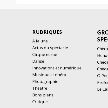
GRO
RUBRIQUES
SPE
A la une
Actus du spectacle
Chèqu
Cirque et rue
Heno
Danse
Chèq
Innovations et numérique
Chèqu
Musique et opéra
G-Po
Photographie
Profe
Thé
â
tre
Le Ca
Bons plans
Critique