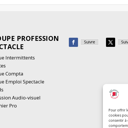
UPE PROFESSION
Suivre
Sui
CTACLE
e Intermittents
tes
ue Compta
e Emploi Spectacle
ds
ssion Audio-visuel
hier Pro
Pour offrir 
cookies pou
consentir à
comportement