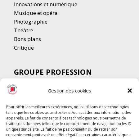
Innovations et numérique
Musique et opéra
Photographie
Thé
â
tre
Bons plans
Critique
GROUPE PROFESSION
SPECTACLE
Gestion des cookies
Chèque Intermittents
Henotes
Pour offrir les meilleures expériences, nous utilisons des technologies
Chèque Compta
telles que les cookies pour stocker et/ou accéder aux informations des
appareils. Le fait de consentir à ces technologies nous permettra de
Chèque Emploi Spectacle
traiter des données telles que le comportement de navigation ou les ID
G-Pods
uniques sur ce site. Le fait de ne pas consentir ou de retirer son
consentement peut avoir un effet négatif sur certaines caractéristiques
Profession Audio-visuel