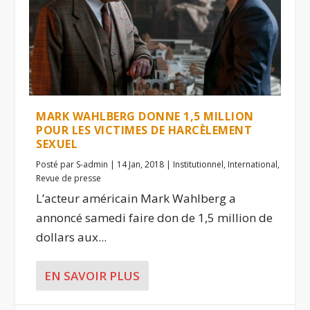
MARK WAHLBERG DONNE 1,5 MILLION
POUR LES VICTIMES DE HARCÈLEMENT
SEXUEL
Posté par
S-admin
|
14 Jan, 2018
|
Institutionnel
,
International
,
Revue de presse
L’acteur américain Mark Wahlberg a
annoncé samedi faire don de 1,5 million de
dollars aux...
EN SAVOIR PLUS