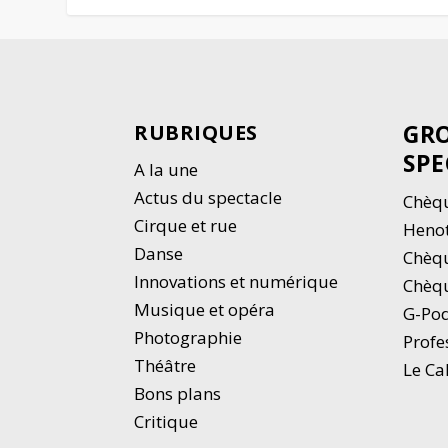
GRO
RUBRIQUES
SPE
A la une
Actus du spectacle
Chèqu
Cirque et rue
Heno
Danse
Chèq
Innovations et numérique
Chèqu
Musique et opéra
G-Po
Photographie
Profe
Thé
â
tre
Le Ca
Bons plans
Critique