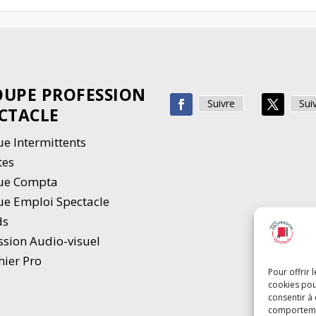
UPE PROFESSION
Suivre
Sui
CTACLE
e Intermittents
tes
ue Compta
e Emploi Spectacle
ds
ssion Audio-visuel
hier Pro
Pour offrir 
cookies pou
consentir à
comportement