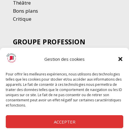
Thé
â
tre
Bons plans
Critique
GROUPE PROFESSION
SPECTACLE
Gestion des cookies
Chèque Intermittents
Henotes
Pour offrir les meilleures expériences, nous utilisons des technologies
Chèque Compta
telles que les cookies pour stocker et/ou accéder aux informations des
Chèque Emploi Spectacle
appareils. Le fait de consentir à ces technologies nous permettra de
traiter des données telles que le comportement de navigation ou les ID
G-Pods
uniques sur ce site. Le fait de ne pas consentir ou de retirer son
consentement peut avoir un effet négatif sur certaines caractéristiques
Profession Audio-visuel
Suivre
Suivre
et fonctions.
Le Cahier Pro
ACCEPTER