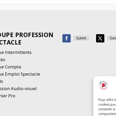
UPE PROFESSION
Suivre
Sui
CTACLE
e Intermittents
tes
ue Compta
e Emploi Spectacle
ds
ssion Audio-visuel
hier Pro
Pour offrir 
cookies pou
consentir à
comportement