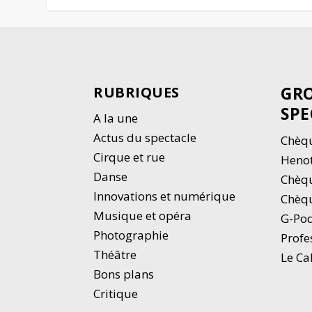
GRO
RUBRIQUES
SPE
A la une
Actus du spectacle
Chèqu
Cirque et rue
Heno
Danse
Chèq
Innovations et numérique
Chèqu
Musique et opéra
G-Po
Photographie
Profe
Thé
â
tre
Le Ca
Bons plans
Critique