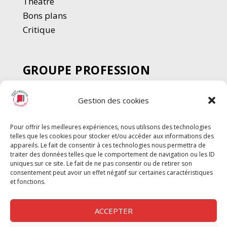
Thé
â
tre
Bons plans
Critique
GROUPE PROFESSION
SPECTACLE
Gestion des cookies
Chèque Intermittents
Henotes
Pour offrir les meilleures expériences, nous utilisons des technologies
Chèque Compta
telles que les cookies pour stocker et/ou accéder aux informations des
Chèque Emploi Spectacle
appareils. Le fait de consentir à ces technologies nous permettra de
traiter des données telles que le comportement de navigation ou les ID
G-Pods
uniques sur ce site. Le fait de ne pas consentir ou de retirer son
consentement peut avoir un effet négatif sur certaines caractéristiques
Profession Audio-visuel
Suivre
Suivre
et fonctions.
Le Cahier Pro
ACCEPTER