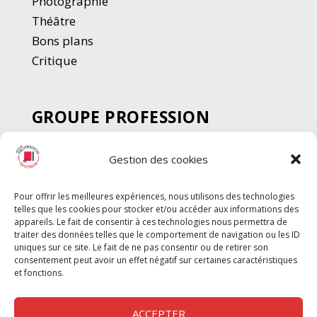
Photographie
Thé
â
tre
Bons plans
Critique
GROUPE PROFESSION
SPECTACLE
Gestion des cookies
Chèque Intermittents
Henotes
Pour offrir les meilleures expériences, nous utilisons des technologies
Chèque Compta
telles que les cookies pour stocker et/ou accéder aux informations des
Chèque Emploi Spectacle
appareils. Le fait de consentir à ces technologies nous permettra de
traiter des données telles que le comportement de navigation ou les ID
G-Pods
uniques sur ce site. Le fait de ne pas consentir ou de retirer son
consentement peut avoir un effet négatif sur certaines caractéristiques
Profession Audio-visuel
Suivre
Suivre
et fonctions.
Le Cahier Pro
ACCEPTER