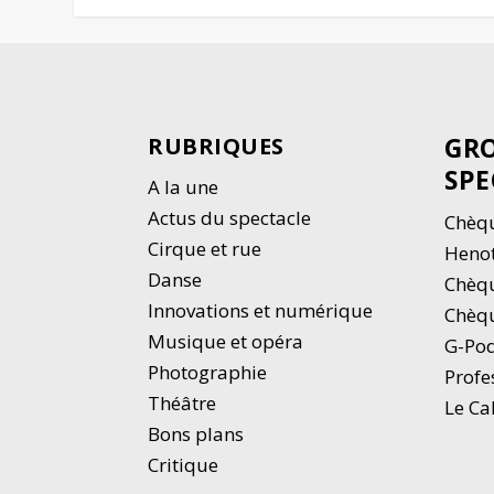
GRO
RUBRIQUES
SPE
A la une
Actus du spectacle
Chèqu
Cirque et rue
Heno
Danse
Chèq
Innovations et numérique
Chèqu
Musique et opéra
G-Po
Photographie
Profe
Thé
â
tre
Le Ca
Bons plans
Critique