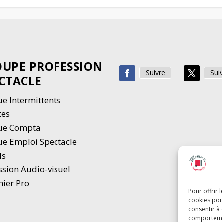
UPE PROFESSION
Suivre
Sui
CTACLE
e Intermittents
tes
ue Compta
e Emploi Spectacle
ds
ssion Audio-visuel
hier Pro
Pour offrir 
cookies pou
consentir à
comportement