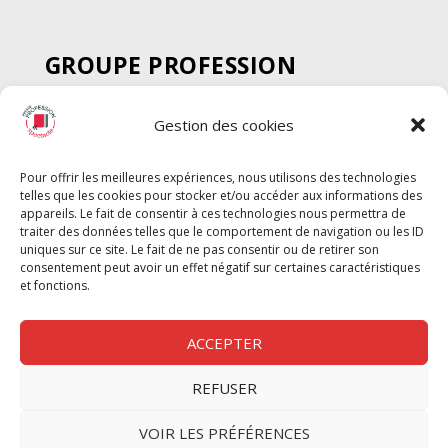
GROUPE PROFESSION
SPECTACLE
Gestion des cookies
Chèque Intermittents
Henotes
Pour offrir les meilleures expériences, nous utilisons des technologies
Chèque Compta
telles que les cookies pour stocker et/ou accéder aux informations des
Chèque Emploi Spectacle
appareils. Le fait de consentir à ces technologies nous permettra de
traiter des données telles que le comportement de navigation ou les ID
G-Pods
uniques sur ce site. Le fait de ne pas consentir ou de retirer son
consentement peut avoir un effet négatif sur certaines caractéristiques
Profession Audio-visuel
Suivre
Suivre
et fonctions.
Le Cahier Pro
ACCEPTER
REFUSER
Nous contacter
VOIR LES PRÉFÉRENCES