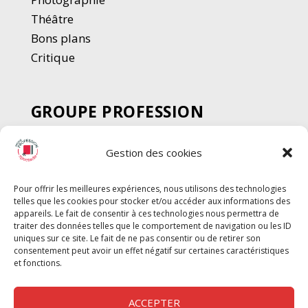
Thé
â
tre
Bons plans
Critique
GROUPE PROFESSION
SPECTACLE
Gestion des cookies
Chèque Intermittents
Henotes
Pour offrir les meilleures expériences, nous utilisons des technologies
Chèque Compta
telles que les cookies pour stocker et/ou accéder aux informations des
Chèque Emploi Spectacle
appareils. Le fait de consentir à ces technologies nous permettra de
traiter des données telles que le comportement de navigation ou les ID
G-Pods
uniques sur ce site. Le fait de ne pas consentir ou de retirer son
consentement peut avoir un effet négatif sur certaines caractéristiques
Profession Audio-visuel
Suivre
Suivre
et fonctions.
Le Cahier Pro
ACCEPTER