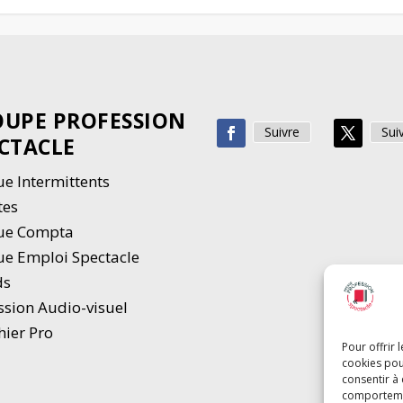
UPE PROFESSION
Suivre
Sui
CTACLE
e Intermittents
tes
ue Compta
e Emploi Spectacle
ds
ssion Audio-visuel
hier Pro
Pour offrir 
cookies pou
consentir à
comportement