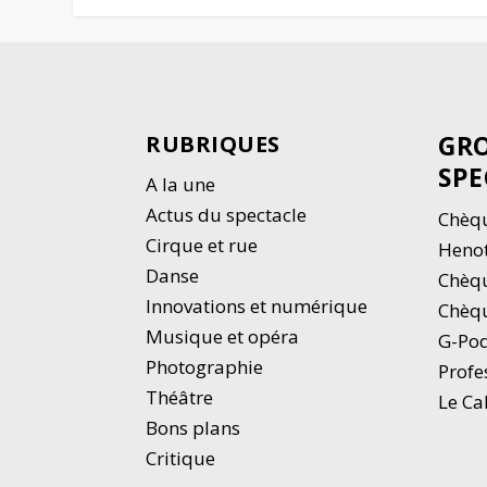
GRO
RUBRIQUES
SPE
A la une
Actus du spectacle
Chèqu
Cirque et rue
Heno
Danse
Chèq
Innovations et numérique
Chèqu
Musique et opéra
G-Po
Photographie
Profe
Thé
â
tre
Le Ca
Bons plans
Critique