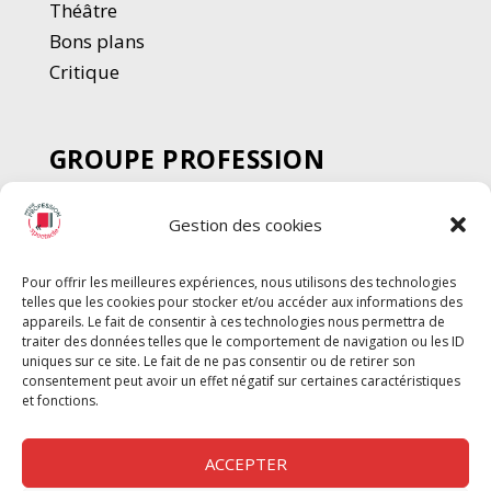
Thé
â
tre
Bons plans
Critique
GROUPE PROFESSION
SPECTACLE
Gestion des cookies
Chèque Intermittents
Henotes
Pour offrir les meilleures expériences, nous utilisons des technologies
Chèque Compta
telles que les cookies pour stocker et/ou accéder aux informations des
Chèque Emploi Spectacle
appareils. Le fait de consentir à ces technologies nous permettra de
traiter des données telles que le comportement de navigation ou les ID
G-Pods
uniques sur ce site. Le fait de ne pas consentir ou de retirer son
consentement peut avoir un effet négatif sur certaines caractéristiques
Profession Audio-visuel
Suivre
Suivre
et fonctions.
Le Cahier Pro
ACCEPTER