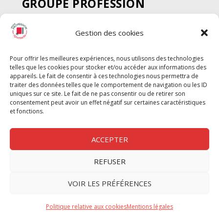
GROUPE PROFESSION
SPECTACLE
Gestion des cookies
Chèque Intermittents
Henotes
Pour offrir les meilleures expériences, nous utilisons des technologies
Chèque Compta
telles que les cookies pour stocker et/ou accéder aux informations des
Chèque Emploi Spectacle
appareils. Le fait de consentir à ces technologies nous permettra de
traiter des données telles que le comportement de navigation ou les ID
G-Pods
uniques sur ce site. Le fait de ne pas consentir ou de retirer son
consentement peut avoir un effet négatif sur certaines caractéristiques
Profession Audio-visuel
Suivre
Suivre
et fonctions.
Le Cahier Pro
ACCEPTER
REFUSER
Nous contacter
VOIR LES PRÉFÉRENCES
Politique de confidentilité
Politique relative aux cookies
Mentions légales