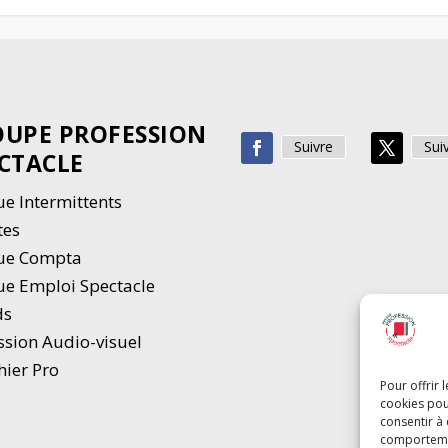
UPE PROFESSION
Suivre
Sui
CTACLE
e Intermittents
tes
ue Compta
e Emploi Spectacle
ds
ssion Audio-visuel
hier Pro
Pour offrir 
cookies pou
consentir à
comportement