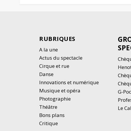
GRO
RUBRIQUES
SPE
A la une
Actus du spectacle
Chèqu
Cirque et rue
Heno
Danse
Chèq
Innovations et numérique
Chèqu
Musique et opéra
G-Po
Photographie
Profe
Thé
â
tre
Le Ca
Bons plans
Critique