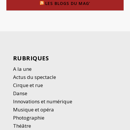
LES BLOGS DU MAG’
RUBRIQUES
A la une
Actus du spectacle
Cirque et rue
Danse
Innovations et numérique
Musique et opéra
Photographie
Thé
â
tre