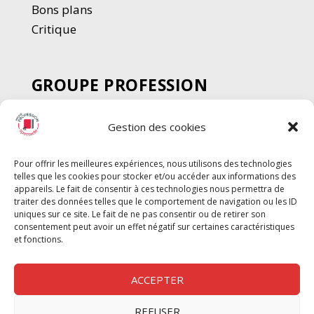
Bons plans
Critique
GROUPE PROFESSION
SPECTACLE
Gestion des cookies
Chèque Intermittents
Henotes
Pour offrir les meilleures expériences, nous utilisons des technologies
Chèque Compta
telles que les cookies pour stocker et/ou accéder aux informations des
Chèque Emploi Spectacle
appareils. Le fait de consentir à ces technologies nous permettra de
traiter des données telles que le comportement de navigation ou les ID
G-Pods
uniques sur ce site. Le fait de ne pas consentir ou de retirer son
consentement peut avoir un effet négatif sur certaines caractéristiques
Profession Audio-visuel
Suivre
Suivre
et fonctions.
Le Cahier Pro
ACCEPTER
REFUSER