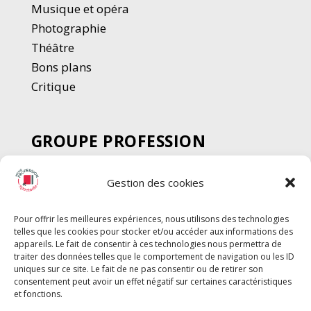
Musique et opéra
Photographie
Thé
â
tre
Bons plans
Critique
GROUPE PROFESSION
SPECTACLE
Gestion des cookies
Chèque Intermittents
Henotes
Pour offrir les meilleures expériences, nous utilisons des technologies
Chèque Compta
telles que les cookies pour stocker et/ou accéder aux informations des
Chèque Emploi Spectacle
appareils. Le fait de consentir à ces technologies nous permettra de
traiter des données telles que le comportement de navigation ou les ID
G-Pods
uniques sur ce site. Le fait de ne pas consentir ou de retirer son
consentement peut avoir un effet négatif sur certaines caractéristiques
Profession Audio-visuel
Suivre
Suivre
et fonctions.
Le Cahier Pro